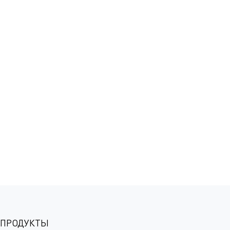
ЦЕНТР
Частный научно-технологический центр
уникального формата, занявший
лидирующие позиции в области
фундаментальных и прикладных научных
исследований.
ПОДРОБНЕЕ
ПРОДУКТЫ