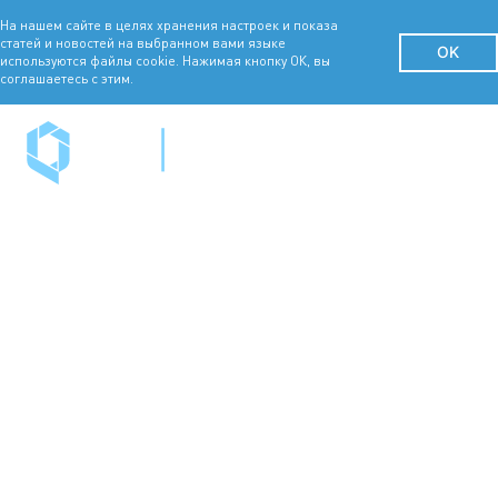
На нашем сайте в целях хранения настроек и показа
статей и новостей на выбранном вами языке
OK
используются файлы cookie. Нажимая кнопку ОК, вы
соглашаетесь с этим.
РОССИЙСКИ
КВАНТОВЫЙ